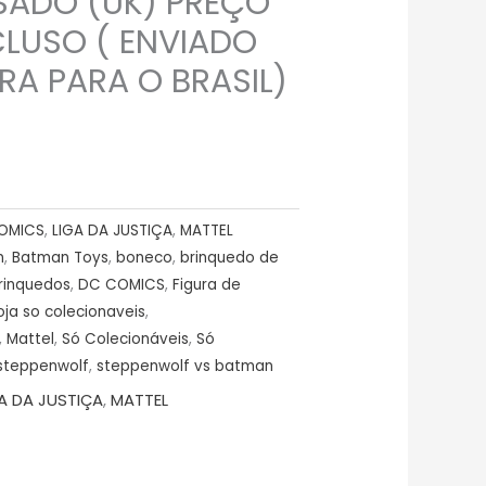
SADO (UK) PREÇO
CLUSO ( ENVIADO
RA PARA O BRASIL)
OMICS
,
LIGA DA JUSTIÇA
,
MATTEL
n
,
Batman Toys
,
boneco
,
brinquedo de
rinquedos
,
DC COMICS
,
Figura de
oja so colecionaveis
,
,
Mattel
,
Só Colecionáveis
,
Só
steppenwolf
,
steppenwolf vs batman
A DA JUSTIÇA
,
MATTEL