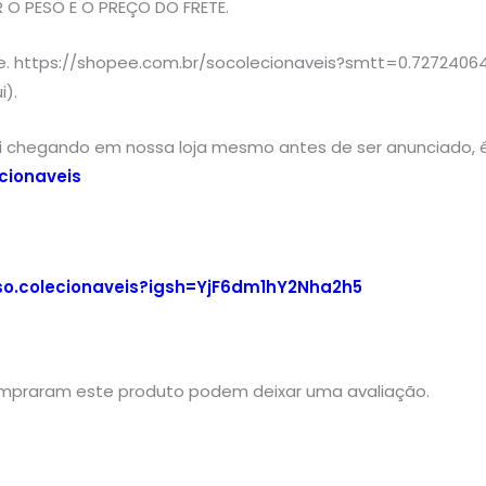
O PESO E O PREÇO DO FRETE.
ee. https://shopee.com.br/socolecionaveis?smtt=0.72724064
i).
ai chegando em nossa loja mesmo antes de ser anunciado, é
cionaveis
so.colecionaveis?igsh=YjF6dm1hY2Nha2h5
mpraram este produto podem deixar uma avaliação.