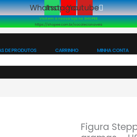
Whatsapp
Instagram
Youtube
Visitem a nossa loja no SHOPEE
https://shopee.com.br/socolecionaveis
AS DE PRODUTOS
CARRINHO
MINHA CONTA
Figura Step