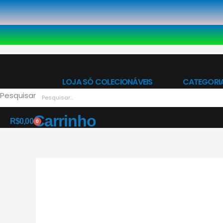
Ir
para
o
conteúdo
LOJA SÓ COLECIONÁVEIS
CATEGORI
Pesquisar
Carrinho
R$
0,00
0