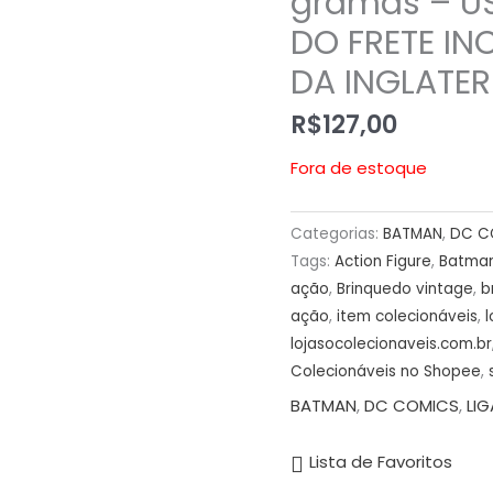
gramas – U
DO FRETE IN
DA INGLATER
R$
127,00
Fora de estoque
Categorias:
BATMAN
,
DC C
Tags:
Action Figure
,
Batma
ação
,
Brinquedo vintage
,
b
ação
,
item colecionáveis
,
l
lojasocolecionaveis.com.br
Colecionáveis no Shopee
,
BATMAN
,
DC COMICS
,
LIG
Lista de Favoritos