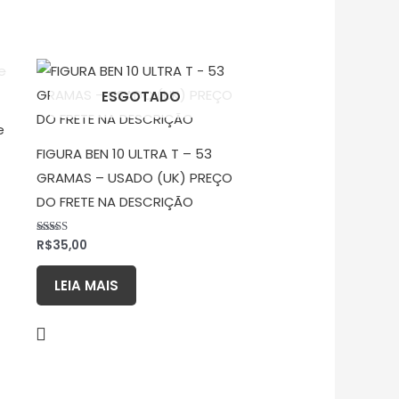
ESGOTADO
e
FIGURA BEN 10 ULTRA T – 53
GRAMAS – USADO (UK) PREÇO
DO FRETE NA DESCRIÇÃO
R$
35,00
Avaliação
5.00
de 5
LEIA MAIS