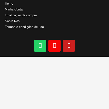
Home
Minha Conta
Finalização de compra
Sobre Nós
Termos e condições de uso
W
I
Y
h
n
o
a
s
u
t
t
t
s
a
u
a
g
b
p
r
e
p
a
m