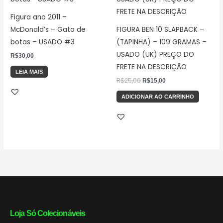
R$25,00.
R$15,00.
Figura ano 2011 –
McDonald’s – Gato de
FIGURA BEN 10 SLAPBACK –
botas – USADO #3
(TAPINHA) – 109 GRAMAS –
USADO (UK) PREÇO DO
R$
30,00
FRETE NA DESCRIÇÃO
LEIA MAIS
R$
25,00
R$
15,00
ADICIONAR AO CARRINHO
Loja Só Colecionáveis