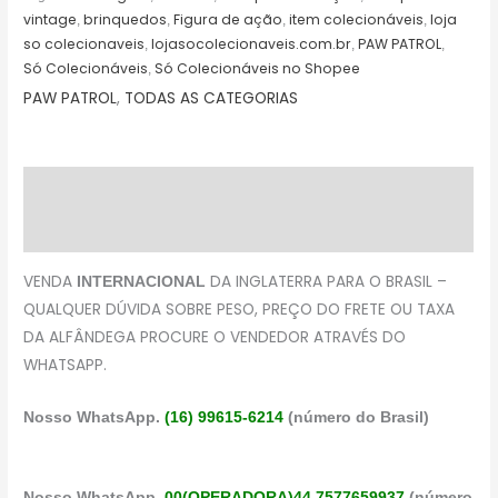
vintage
brinquedos
Figura de ação
item colecionáveis
loja
,
,
,
,
so colecionaveis
lojasocolecionaveis.com.br
PAW PATROL
,
,
,
Só Colecionáveis
Só Colecionáveis no Shopee
,
PAW PATROL
,
TODAS AS CATEGORIAS
Descrição
Avaliações (0)
VENDA
DA INGLATERRA PARA O BRASIL –
INTERNACIONAL
QUALQUER DÚVIDA SOBRE PESO, PREÇO DO FRETE OU TAXA
DA ALFÂNDEGA PROCURE O VENDEDOR ATRAVÉS DO
WHATSAPP.
Nosso WhatsApp.
(16) 99615-6214
(número do Brasil)
Nosso WhatsApp.
00(OPERADORA)44 7577659937
(número