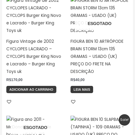
ESGOTADO
Figura Vintage de 2002
FIGURA BEN 10 ARTRÓPODE
CYCLOPES LACRADO –
BRAIN STORM 13cm 135
CYCLOPS Burger King Novo
GRAMAS – USADO (UK)
e Lacrado – Burger King
PREÇO DO FRETE NA
Toys uk
DESCRIÇÃO
R$
170,00
R$
40,00
ADICIONAR AO CARRINHO
LEIA MAIS
O
O
Sale!
preço
preço
ESGOTADO
original
atual
era:
é: