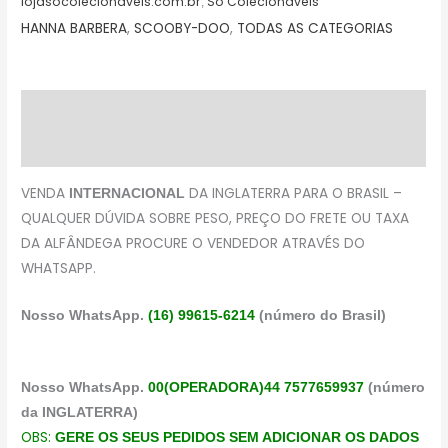
lojasocolecionaveis.com.br
Só Colecionáveis
,
HANNA BARBERA
,
SCOOBY-DOO
,
TODAS AS CATEGORIAS
Descrição
Avaliações (0)
VENDA
DA INGLATERRA PARA O BRASIL –
INTERNACIONAL
QUALQUER DÚVIDA SOBRE PESO, PREÇO DO FRETE OU TAXA
DA ALFÂNDEGA PROCURE O VENDEDOR ATRAVÉS DO
WHATSAPP.
Nosso WhatsApp.
(16) 99615-6214
(número do Brasil)
Nosso WhatsApp.
00(OPERADORA)44 7577659937
(número
da INGLATERRA)
OBS:
GERE OS SEUS PEDIDOS SEM ADICIONAR OS DADOS