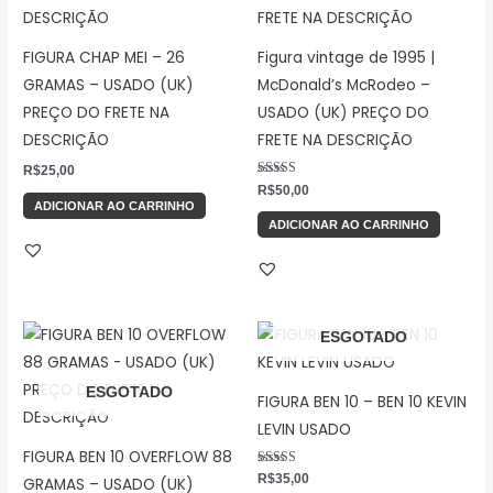
FIGURA CHAP MEI – 26
Figura vintage de 1995 |
GRAMAS – USADO (UK)
McDonald’s McRodeo –
PREÇO DO FRETE NA
USADO (UK) PREÇO DO
DESCRIÇÃO
FRETE NA DESCRIÇÃO
R$
25,00
Avaliação
R$
50,00
5.00
ADICIONAR AO CARRINHO
de 5
ADICIONAR AO CARRINHO
ESGOTADO
ESGOTADO
FIGURA BEN 10 – BEN 10 KEVIN
LEVIN USADO
FIGURA BEN 10 OVERFLOW 88
Avaliação
R$
35,00
GRAMAS – USADO (UK)
5.00