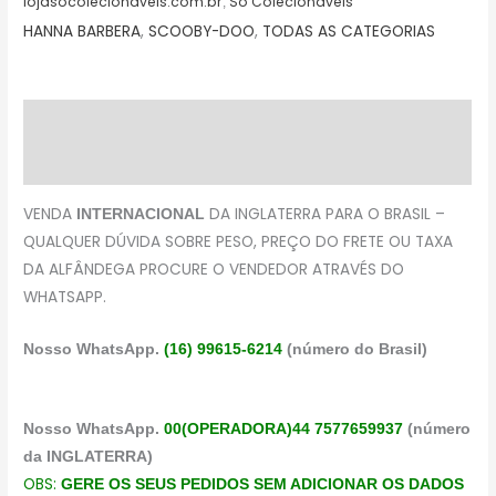
lojasocolecionaveis.com.br
Só Colecionáveis
,
HANNA BARBERA
,
SCOOBY-DOO
,
TODAS AS CATEGORIAS
Descrição
Avaliações (0)
VENDA
DA INGLATERRA PARA O BRASIL –
INTERNACIONAL
QUALQUER DÚVIDA SOBRE PESO, PREÇO DO FRETE OU TAXA
DA ALFÂNDEGA PROCURE O VENDEDOR ATRAVÉS DO
WHATSAPP.
Nosso WhatsApp.
(16) 99615-6214
(número do Brasil)
Nosso WhatsApp.
00(OPERADORA)44 7577659937
(número
da INGLATERRA)
OBS:
GERE OS SEUS PEDIDOS SEM ADICIONAR OS DADOS