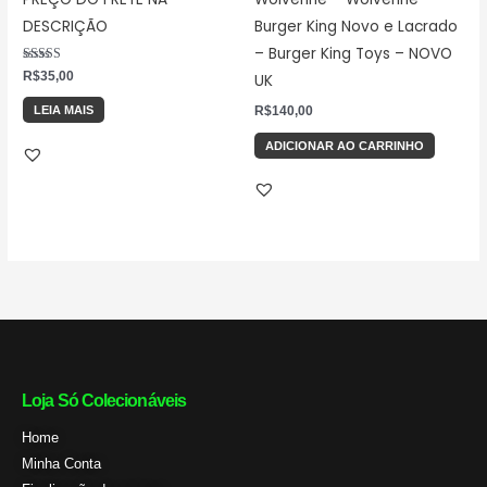
DESCRIÇÃO
Burger King Novo e Lacrado
– Burger King Toys – NOVO
Avaliação
R$
35,00
UK
5.00
de 5
R$
140,00
LEIA MAIS
ADICIONAR AO CARRINHO
Loja Só Colecionáveis
Home
Minha Conta