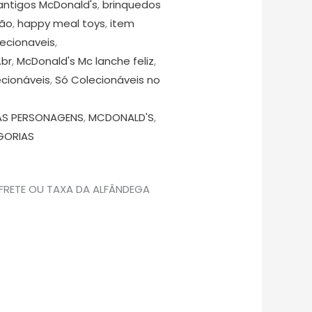
antigos McDonald's
,
brinquedos
ção
,
happy meal toys
,
item
lecionaveis
,
.br
,
McDonald's Mc lanche feliz
,
cionáveis
,
Só Colecionáveis no
AS PERSONAGENS
,
MCDONALD'S
,
GORIAS
 FRETE OU TAXA DA ALFÂNDEGA