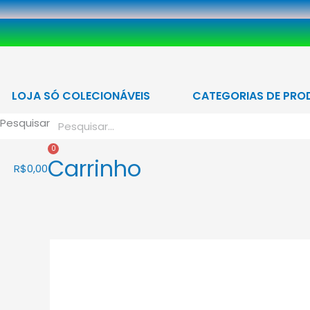
Ir
para
o
conteúdo
LOJA SÓ COLECIONÁVEIS
CATEGORIAS DE PRO
Pesquisar
0
Carrinho
R$
0,00