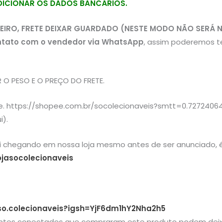
ADICIONAR OS DADOS BANCÁRIOS.
EIRO, FRETE DEIXAR GUARDADO (NESTE MODO NÃO SERÁ 
ntato com o vendedor via WhatsApp
, assim poderemos t
O PESO E O PREÇO DO FRETE.
ee. https://shopee.com.br/socolecionaveis?smtt=0.72724064
i).
ai chegando em nossa loja mesmo antes de ser anunciado, é
jasocolecionaveis
so.colecionaveis?igsh=YjF6dm1hY2Nha2h5
entes conectados que compraram este produto podem deix