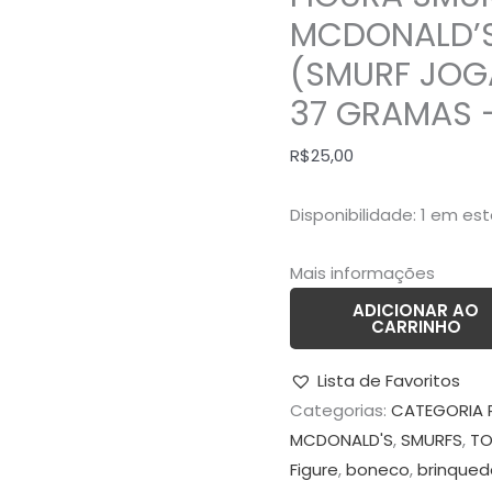
MCDONALD'S
MCDONALD’S
TENNIS
(SMURF JOG
PLAYER
37 GRAMAS 
(SMURF
JOGADOR
R$
25,00
DE
TENNIS)
Disponibilidade:
1 em es
–
37
Mais informações
GRAMAS
ADICIONAR AO
-
CARRINHO
USADO
quantidade
Lista de Favoritos
Categorias:
CATEGORIA 
MCDONALD'S
,
SMURFS
,
TO
Figure
,
boneco
,
brinqued