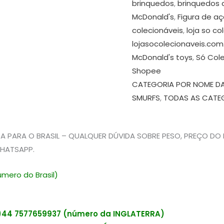
brinquedos
,
brinquedos 
McDonald's
,
Figura de a
colecionáveis
,
loja so co
lojasocolecionaveis.com
McDonald's toys
,
Só Cole
Shopee
CATEGORIA POR NOME D
SMURFS
,
TODAS AS CATE
A PARA O BRASIL – QUALQUER DÚVIDA SOBRE PESO, PREÇO DO
HATSAPP.
mero do Brasil)
44 7577659937 (número da INGLATERRA)