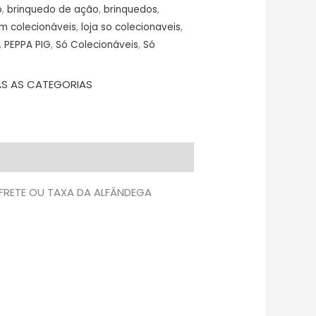
o
,
brinquedo de ação
,
brinquedos
,
em colecionáveis
,
loja so colecionaveis
,
,
PEPPA PIG
,
Só Colecionáveis
,
Só
S AS CATEGORIAS
 FRETE OU TAXA DA ALFÂNDEGA