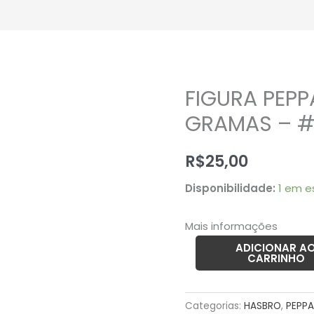
FIGURA PEPP
FIGURA
PEPPA
GRAMAS – 
PIG
MUMMY
R$
25,00
–
Disponibilidade:
1 em e
22
GRAMAS
Mais informações
-
#4
ADICIONAR A
CARRINHO
USADO
quantidade
Categorias:
HASBRO
,
PEPPA