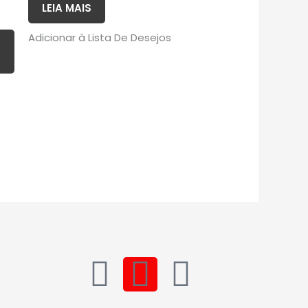
LEIA MAIS
Adicionar à Lista De Desejos
W
I
Y
h
n
o