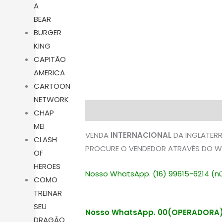
A
BEAR
BURGER
KING
CAPITÃO
AMERICA
CARTOON
NETWORK
Descrição
Avaliações (0)
CHAP
MEI
VENDA
INTERNACIONAL
DA INGLATERR
CLASH
PROCURE O VENDEDOR ATRAVÉS DO W
OF
HEROES
Nosso WhatsApp. (16) 99615-6214 (nú
COMO
TREINAR
SEU
Nosso WhatsApp. 00(OPERADORA)
DRAGÃO