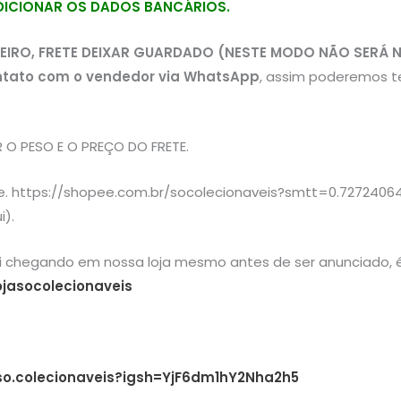
ADICIONAR OS DADOS BANCÁRIOS.
EIRO, FRETE DEIXAR GUARDADO (NESTE MODO NÃO SERÁ 
ntato com o vendedor via WhatsApp
, assim poderemos t
O PESO E O PREÇO DO FRETE.
ee. https://shopee.com.br/socolecionaveis?smtt=0.72724064
i).
ai chegando em nossa loja mesmo antes de ser anunciado, é
jasocolecionaveis
so.colecionaveis?igsh=YjF6dm1hY2Nha2h5