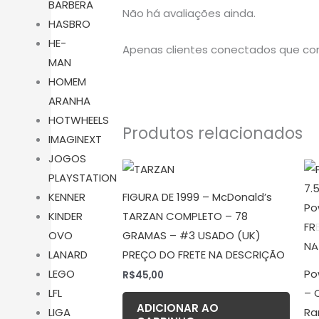
BARBERA
Não há avaliações ainda.
HASBRO
HE-
Apenas clientes conectados que co
MAN
HOMEM
ARANHA
HOTWHEELS
Produtos relacionados
IMAGINEXT
JOGOS
PLAYSTATION
FIGURA DE 1999 – McDonald’s
KENNER
TARZAN COMPLETO – 78
KINDER
GRAMAS – #3 USADO (UK)
OVO
PREÇO DO FRETE NA DESCRIÇÃO
LANARD
Po
LEGO
R$
45,00
– 
LFL
ADICIONAR AO
Ra
LIGA