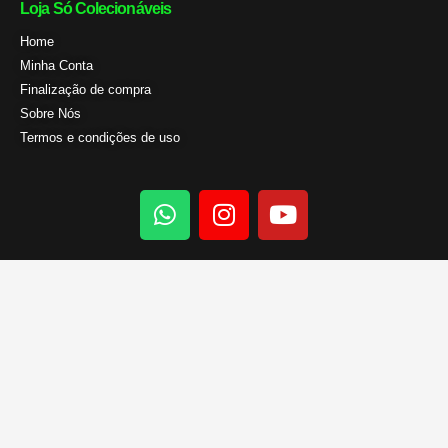
Loja Só Colecionáveis
Home
Minha Conta
Finalização de compra
Sobre Nós
Termos e condições de uso
W
I
Y
h
n
o
a
s
u
t
t
t
s
a
u
a
g
b
p
r
e
p
a
m