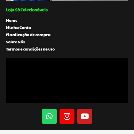
Loja Só Colecionáveis
Home
Minha Conta
Finalização de compra
Sobre Nós
Termos e condições de uso
W
I
Y
h
n
o
a
s
u