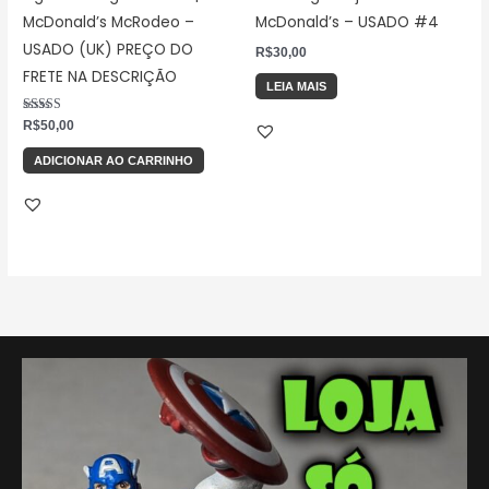
McDonald’s McRodeo –
McDonald’s – USADO #4
USADO (UK) PREÇO DO
R$
30,00
FRETE NA DESCRIÇÃO
LEIA MAIS
Avaliação
R$
50,00
5.00
de 5
ADICIONAR AO CARRINHO