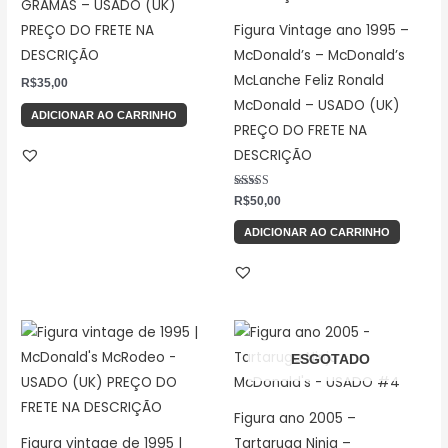
GRAMAS – USADO (UK)
PREÇO DO FRETE NA
Figura Vintage ano 1995 –
DESCRIÇÃO
McDonald’s – McDonald’s
McLanche Feliz Ronald
R$
35,00
McDonald – USADO (UK)
ADICIONAR AO CARRINHO
PREÇO DO FRETE NA
DESCRIÇÃO
Avaliação
R$
50,00
5.00
de 5
ADICIONAR AO CARRINHO
ESGOTADO
Figura ano 2005 –
Figura vintage de 1995 |
Tartaruga Ninja –