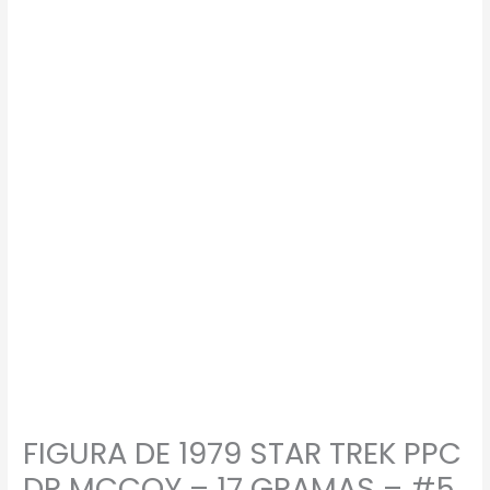
DE
1979
STAR
TREK
PPC
DR
MCCOY
–
17
GRAMAS
-
#5
USADO
quantidade
FIGURA DE 1979 STAR TREK PPC
DR MCCOY – 17 GRAMAS – #5