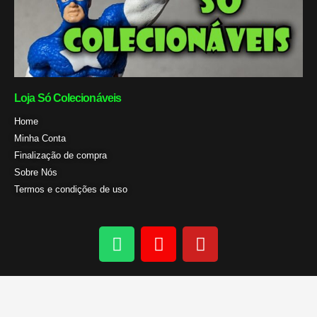
Loja Só Colecionáveis
Home
Minha Conta
Finalização de compra
Sobre Nós
Termos e condições de uso
W
I
Y
h
n
o
a
s
u
t
t
t
s
a
u