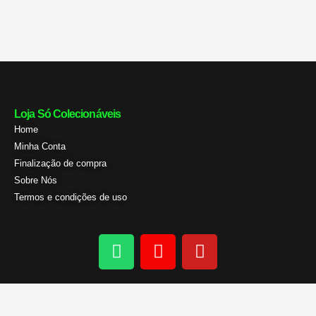
Loja Só Colecionáveis
Home
Minha Conta
Finalização de compra
Sobre Nós
Termos e condições de uso
W
I
Y
h
n
o
a
s
u
t
t
t
s
a
u