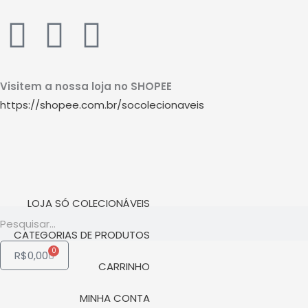
Ir
W
I
Y
para
o
h
n
o
conteúdo
Visitem a nossa loja no SHOPEE
a
s
u
https://shopee.com.br/socolecionaveis
t
t
t
s
a
u
a
g
b
LOJA SÓ COLECIONÁVEIS
Pesquisar
p
r
e
CATEGORIAS DE PRODUTOS
0
Carrinho
R$
0,00
p
a
CARRINHO
MINHA CONTA