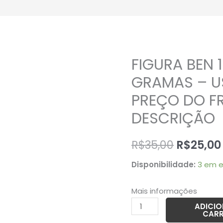
FIGURA BEN 
FIGURA
O
BEN
GRAMAS – U
preço
10
PREÇO DO FR
RUSTBUGGY
original
DESCRIÇÃO
-
era:
36
R$
35,00
R$
25,00
GRAMAS
R$35,00
-
Disponibilidade:
3 em 
USADO
(UK)
Mais informações
-
ADICI
PREÇO
CAR