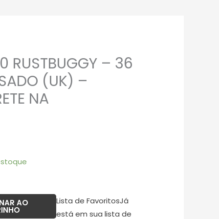
10 RUSTBUGGY – 36
O
SADO (UK) –
preço
ETE NA
atual
é:
.
R$25,00.
estoque
Lista de Favoritos
Já
ONAR AO
RINHO
está em sua lista de