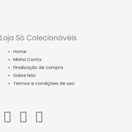
Loja Só Colecionáveis
Home
Minha Conta
Finalização de compra
Sobre Nós
Termos e condições de uso
W
I
Y
h
n
o