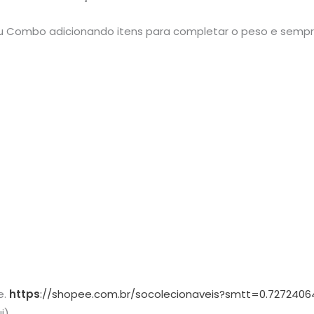
 seu Combo adicionando itens para completar o peso e semp
e.
https
://shopee.com.br/socolecionaveis?smtt=0.7272406
i).