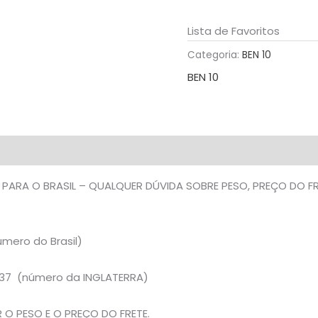
DO
FRETE
Lista de Favoritos
NA
Categoria:
BEN 10
DESCRIÇÃO
BEN 10
quantidade
 PARA O BRASIL – QUALQUER DÚVIDA SOBRE PESO, PREÇO DO 
mero do Brasil)
37 (número da INGLATERRA)
O PESO E O PREÇO DO FRETE.