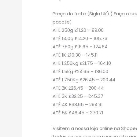
Preço do frete (Sigla UK) ( Faça o
pacote)
ATÉ 250g £11.20 – 89.00
ATÉ 500g £14.20 – 105.73
ATÉ 750g £16.65 – 124.64
ATÉ 1K £19.30 – 145.11
ATÉ 1.250Kg £21.75 – 164.10
ATÉ 1.5Kg £24.65 – 186.00
ATÉ 1.750Kg £26.45 – 200.44
ATÉ 2K £26.45 – 200.44
ATÉ 3K £32.25 – 245.37
ATÉ 4K £38.65 – 294.91
ATÉ 5K £48.45 – 370.71
Visitem a nossa loja online na Shope
todas as vendas para nosso site aqu