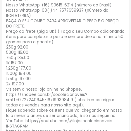
Nosso WhatsApp. (16) 99615-6214 (número do Brasil)
Nosso WhatsApp. 00( )44 7577659937 (número da
INGLATERRA)
FAÇA O SEU COMBO PARA APROVEITAR O PESO E O PREÇO
DO FRETE.
Preço do frete (Sigla UK) ( Faça o seu Combo adicionando
itens para completar o peso e sempre deixe no mínimo 50
gramas para o pacote)
250g 92.00
500g 115.00
750g 135.00
1K 157.00
1.250g 177.00
1500g 184.00
1750g 197.00
2k 197.00
Visitem a nossa loja online na Shopee.
https://shopee.com.br/socolecionaveis?
smtt=0.727240645-1671993984.9 ( obs: iremos migrar
todas as vendas para nosso site aqui).
Fique sabendo sobre os Itens que vai chegando em nossa
loja mesmo antes de ser anunciado, é só nos seguir no
YouTube. https://youtube.com/@lojasocolecionaveis
INSTAGRAM