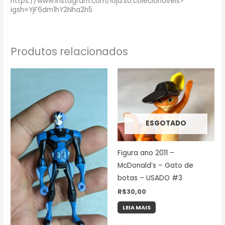
https://www.instagram.com/loja.so.colecionaveis?
igsh=YjF6dm1hY2Nha2h5
Produtos relacionados
ESGOTADO
Figura ano 2011 –
McDonald’s – Gato de
botas – USADO #3
R$
30,00
LEIA MAIS