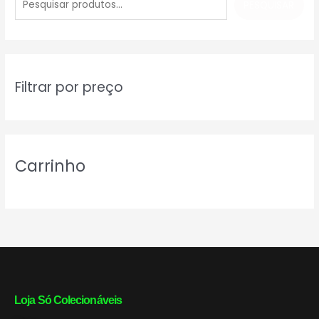
PESQUISAR
s
q
u
i
Filtrar por preço
s
a
r
Carrinho
Loja Só Colecionáveis