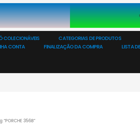
Ó COLECIONÁVEIS
CATEGORIAS DE PRODUTOS
NHA CONTA
FINALIZAÇÃO DA COMPRA
LISTA D
g “PORCHE 356B”