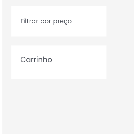
i
s
Filtrar por preço
a
r
Carrinho