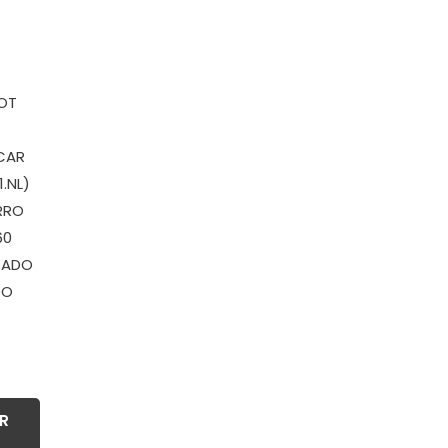
P
HOT
CAR
1.NL)
RRO
60
SADO
DO
R