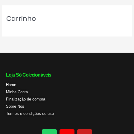
r
Carrinho
Loja Só Colecionáveis
Home
Minha Conta
Finalização de compra
Sobre Nós
Termos e condições de uso
W
I
Y