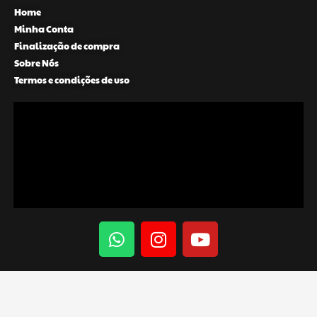
Home
Minha Conta
Finalização de compra
Sobre Nós
Termos e condições de uso
W
I
Y
h
n
o
a
s
u
t
t
t
s
a
u