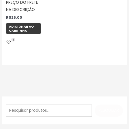
PREÇO DO FRETE
NA DESCRIÇÃO
R$
25,00
ADICIONAR AO
CARRINHO
1
P
e
PESQUISAR
s
q