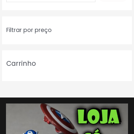
s
q
u
i
Filtrar por preço
s
a
r
Carrinho