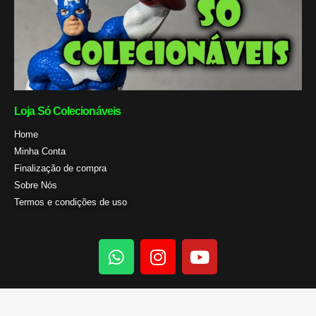
Loja Só Colecionáveis
Home
Minha Conta
Finalização de compra
Sobre Nós
Termos e condições de uso
W
I
Y
h
n
o
a
s
u
t
t
t