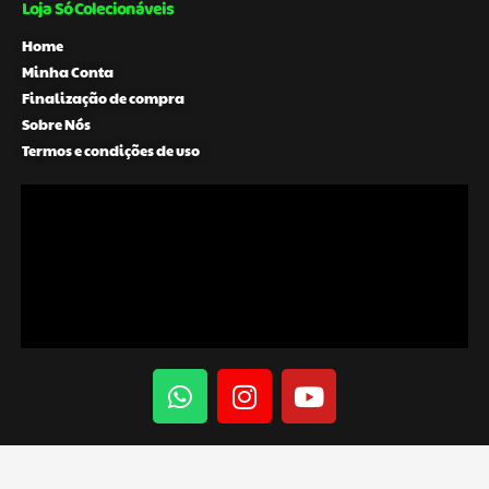
Loja Só Colecionáveis
Home
Minha Conta
Finalização de compra
Sobre Nós
Termos e condições de uso
W
I
Y
h
n
o
a
s
u
t
t
t