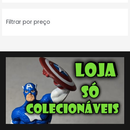
q
u
i
Filtrar por preço
s
a
r